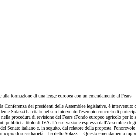
pare alla formazione di una legge europea con un emendamento al Fears
ella Conferenza dei presidenti delle Assemblee legislative, è intervenuto
idente Solazzi ha citato nel suo intervento l'esempio concreto di parteci
ita nella procedura di revisione del Fears (Fondo europeo agricolo per l
nti pubblici a titolo di IVA. L'osservazione espressa dall'Assemblea leg
el Senato italiano e, in seguito, dal relatore della proposta, l'onorevol
incipio di sussidiarietà – ha detto Solazzi – Questo emendamento rapprese