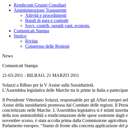
Rendiconti Gruppi Consiliari
Amministrazione Trasparente
Attività e procedimenti
Bandi di gara e contratti
Sovv. contrib. sussidi vant. econom.
Comunicati Stampa
Storico
Rivista
Congresso delle Regioni
News
Comunicati Stampa
21-03-2011 - BILBAO, 21 MARZO 2011
Solazzi a Bilbao per la V Assise sulla Sussidiarietà.
L'Assemblea legislativa delle Marche tra le prime in Italia a parteci
Il Presidente Vittoriano Solazzi, responsabile per gli Affari europei n
Assise della sussidiarietà promossa dal Comitato delle regioni. Il Pres
concretizzato nelle Marche. L'Assemblea legislativa si è infatti inser
della non ammissibilità a rendicontazione delle spese sostenute dagli e
novembre scorso, è stata accolta prima dalla Commissione agricoltura d
Parlamento europeo. “Siamo di fronte alla concreta applicazione del pr