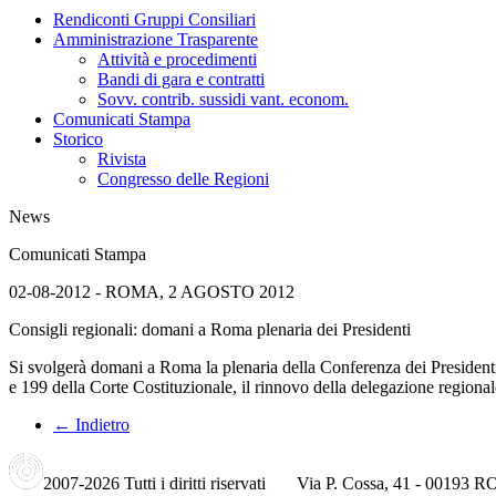
Rendiconti Gruppi Consiliari
Amministrazione Trasparente
Attività e procedimenti
Bandi di gara e contratti
Sovv. contrib. sussidi vant. econom.
Comunicati Stampa
Storico
Rivista
Congresso delle Regioni
News
Comunicati Stampa
02-08-2012 - ROMA, 2 AGOSTO 2012
Consigli regionali: domani a Roma plenaria dei Presidenti
Si svolgerà domani a Roma la plenaria della Conferenza dei Presidenti 
e 199 della Corte Costituzionale, il rinnovo della delegazione regional
← Indietro
2007-2026 Tutti i diritti riservati Via P. Cossa, 41 - 00193 